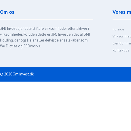
Om os
Vores 
3MJ Invest ejer delvist flere virksomheder eller aktiver i
Forside
virksomheder. Foruden dette er 3MJ Invest en del af 3MJ
Virksomhe
Holding, der også ejer eller delvist ejer selskaber som
Ejendomm
We Digtize og SEOworks.
Kontakt os
© 2020 3mjinvest.dk