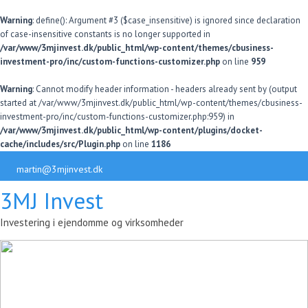
Warning
: define(): Argument #3 ($case_insensitive) is ignored since declaration
of case-insensitive constants is no longer supported in
/var/www/3mjinvest.dk/public_html/wp-content/themes/cbusiness-
investment-pro/inc/custom-functions-customizer.php
on line
959
Warning
: Cannot modify header information - headers already sent by (output
started at /var/www/3mjinvest.dk/public_html/wp-content/themes/cbusiness-
investment-pro/inc/custom-functions-customizer.php:959) in
/var/www/3mjinvest.dk/public_html/wp-content/plugins/docket-
cache/includes/src/Plugin.php
on line
1186
martin@3mjinvest.dk
3MJ Invest
Forside
Investering i ejendomme og virksomheder