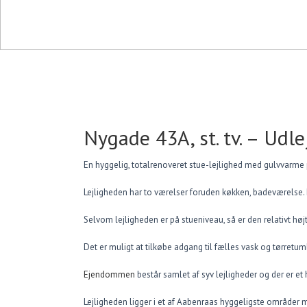
Nygade 43A, st. tv. – Udle
En hyggelig, totalrenoveret stue-lejlighed med gulvvarme
Lejligheden har to værelser foruden køkken, badeværelse. 
Selvom lejligheden er på stueniveau, så er den relativt højt 
Det er muligt at tilkøbe adgang til fælles vask og tørretum
Ejendommen
består samlet af syv lejligheder og der er e
Lejligheden ligger i et af Aabenraas hyggeligste områder me