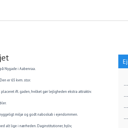
jet
E
 på Nygade i Aabenraa.
Den er 65 kvm. stor.
placeret ift. gaden, hvilket gør lejligheden ekstra attraktiv.
bler.
t hyggeligt miljø og godt naboskab i ejendommen.
d alt lige i nærheden. Daginstitutioner, byliv,