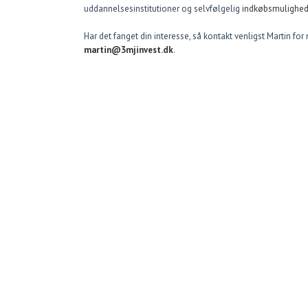
uddannelsesinstitutioner og selvfølgelig
indkøbsmulighed
Har det fanget din interesse, så kontakt venligst Martin fo
martin@3mjinvest.d
k
.