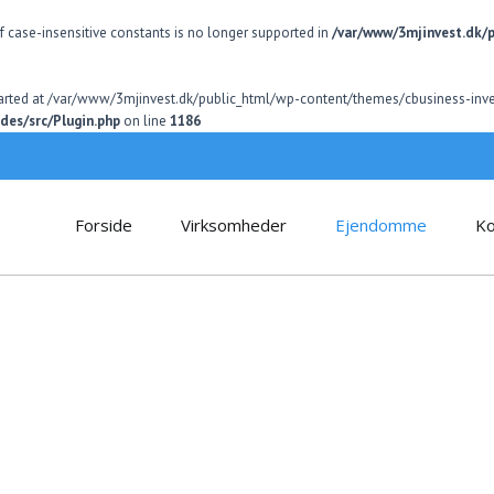
of case-insensitive constants is no longer supported in
/var/www/3mjinvest.dk/
 started at /var/www/3mjinvest.dk/public_html/wp-content/themes/cbusiness-inv
des/src/Plugin.php
on line
1186
Forside
Virksomheder
Ejendomme
Ko