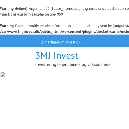
Warning
: define(): Argument #3 ($case_insensitive) is ignored since declaration 
functions-customizer.php
on line
959
Warning
: Cannot modify header information - headers already sent by (output
/var/www/3mjinvest.dk/public_html/wp-content/plugins/docket-cache/inclu
martin@3mjinvest.dk
3MJ Invest
Investering i ejendomme og virksomheder